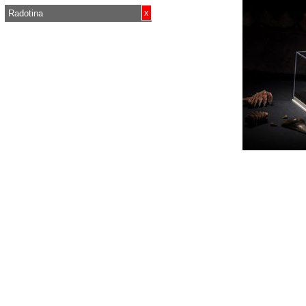
x
Radotina