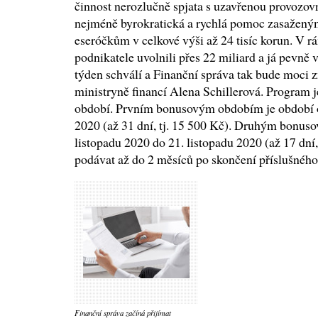
činnost nerozlučně spjata s uzavřenou provozo
nejméně byrokratická a rychlá pomoc zasažen
eseróčkům v celkové výši až 24 tisíc korun. V r
podnikatele uvolnili přes 22 miliard a já pevně
týden schválí a Finanční správa tak bude moci z
ministryně financí Alena Schillerová. Program 
období. Prvním bonusovým obdobím je období od
2020 (až 31 dní, tj. 15 500 Kč). Druhým bonus
listopadu 2020 do 21. listopadu 2020 (až 17 dní,
podávat až do 2 měsíců po skončení příslušnéh
Finanční správa začíná přijímat