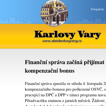
Fotogalerie
Karlovy Vary
www.zlatekarlovyvary.cz
Finanční správa začíná přijímat 
kompenzační bonus
Finanční správa spustila ve středu 4. listopadu 
kompenzačního bonusu pro poškozené OSVČ, spo
pracující na DPČ a DPP v rámci programu nava
Pětadvacítku známou z jarních měsíců. Žádosti 