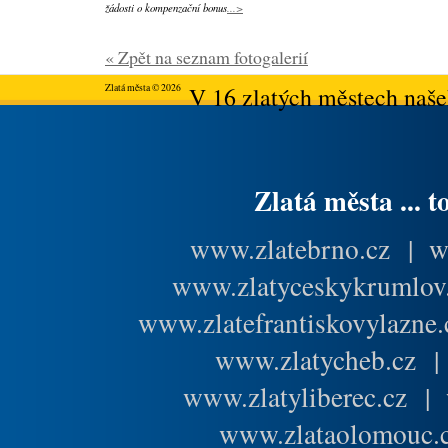
žádosti o kompenzační bonus
...>
« Zpět na seznam fotogalerií
Zlatá města © 2026
V 16 zlatých městech našeh
Zlatá města ... t
www.zlatebrno.cz
|
w
www.zlatyceskykrumlov
www.zlatefrantiskovylazne.
www.zlatycheb.cz
www.zlatyliberec.cz
|
www.zlataolomouc.