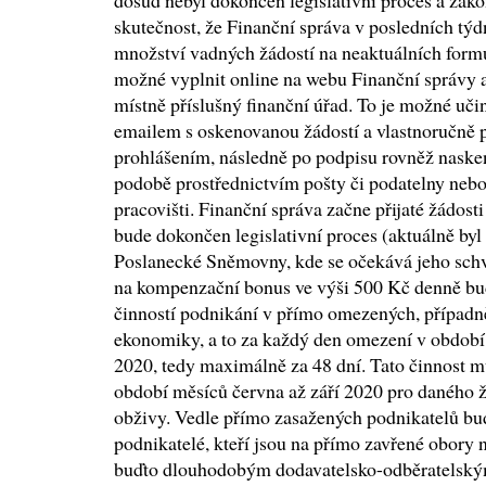
dosud nebyl dokončen legislativní proces a zák
skutečnost, že Finanční správa v posledních tý
množství vadných žádostí na neaktuálních formu
možné vyplnit online na webu Finanční správy a
místně příslušný finanční úřad. To je možné učin
emailem s oskenovanou žádostí a vlastnoručn
prohlášením, následně po podpisu rovněž naske
podobě prostřednictvím pošty či podatelny ne
pracovišti. Finanční správa začne přijaté žádost
bude dokončen legislativní proces (aktuálně by
Poslanecké Sněmovny, kde se očekává jeho schv
na kompenzační bonus ve výši 500 Kč denně bu
činností podnikání v přímo omezených, případn
ekonomiky, a to za každý den omezení v období o
2020, tedy maximálně za 48 dní. Tato činnost m
období měsíců června až září 2020 pro daného
obživy. Vedle přímo zasažených podnikatelů bu
podnikatelé, kteří jsou na přímo zavřené obory 
buďto dlouhodobým dodavatelsko-odběratelským