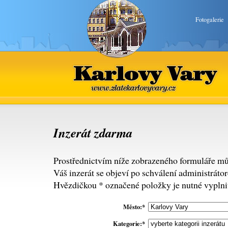
Fotogalerie
Karlovy Vary
www.zlatekarlovyvary.cz
Inzerát zdarma
Prostřednictvím níže zobrazeného formuláře mů
Váš inzerát se objeví po schválení administráto
Hvězdičkou * označené položky je nutné vyplnit
Město:*
Kategorie:*