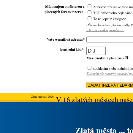
Mám zájem o některou z
Zobrazit inzerát ve více m
placených forem inzerce:
TOP výběr toho nejlepšího
To nejlepší z kategorie
Ohledně kterékoliv placené služby 
zobrazíte ceník a podrobnosti.
Vaše e-mailová adresa:*
kontrolní kód*:
H
Mezi znaky
doplňte znak
souhlasím s obchodními p
Kliknutím zde zobrazíte obchodní p
Zlatá města © 2026
V 16 zlatých městech našeh
Zlatá města ... t