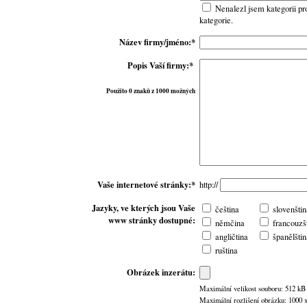
Nenalezl jsem kategorii pr
kategorie.
Název firmy/jméno:*
Popis Vaší firmy:*
Použito 0 znaků z 1000 možných
Vaše internetové stránky:*
http://
Jazyky, ve kterých jsou Vaše
čeština
slovenštin
www stránky dostupné:
němčina
francouzš
angličtina
španělštin
ruština
Obrázek inzerátu:
Maximální velikost souboru: 512 kB
Maximální rozlišení obrázku: 1000 