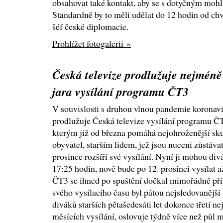
obsahovat také kontakt, aby se s dotyčným mohli
Standardně by to měli udělat do 12 hodin od chv
šéf české diplomacie.
Prohlížet fotogalerii »
Česká televize prodlužuje nejméně
jara vysílání programu ČT3
V souvislosti s druhou vlnou pandemie koronav
prodlužuje Česká televize vysílání programu Č
kterým již od března pomáhá nejohroženější sk
obyvatel, starším lidem, jež jsou nuceni zůstáva
prosince rozšíří své vysílání. Nyní ji mohou div
17:25 hodin, nově bude po 12. prosinci vysílat 
ČT3 se ihned po spuštění dočkal mimořádně pří
svého vysílacího času byl pátou nejsledovanější 
diváků starších pětašedesáti let dokonce třetí ne
měsících vysílání, oslovuje týdně více než půl m