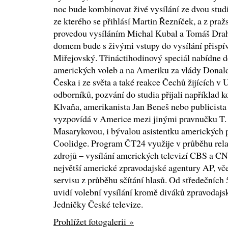
noc bude kombinovat živé vysílání ze dvou stu
ze kterého se přihlásí Martin Řezníček, a z pra
provedou vysíláním Michal Kubal a Tomáš Dra
domem bude s živými vstupy do vysílání přispív
Miřejovský. Třináctihodinový speciál nabídne d
amerických voleb a na Ameriku za vlády Donald
Česka i ze světa a také reakce Čechů žijících 
odborníků, pozvání do studia přijali například 
Klvaňa, amerikanista Jan Beneš nebo publicist
vyzpovídá v Americe mezi jinými pravnučku T. 
Masarykovou, i bývalou asistentku amerických 
Coolidge. Program ČT24 využije v průběhu rel
zdrojů – vysílání amerických televizí CBS a CN
největší americké zpravodajské agentury AP, vč
servisu z průběhu sčítání hlasů. Od středečních
uvidí volební vysílání kromě diváků zpravodajsk
Jedničky České televize.
Prohlížet fotogalerii »