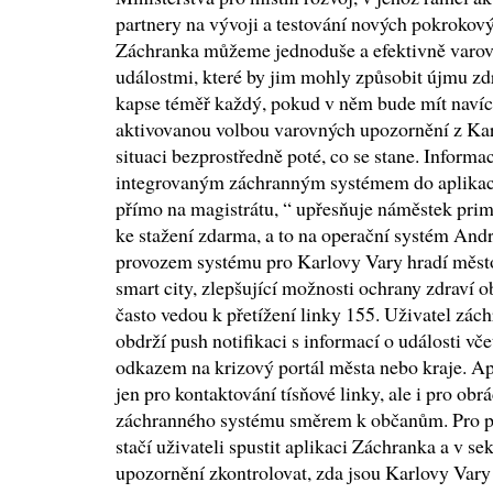
partnery na vývoji a testování nových pokrokov
Záchranka můžeme jednoduše a efektivně varov
událostmi, které by jim mohly způsobit újmu zdr
kapse téměř každý, pokud v něm bude mít navíc 
aktivovanou volbou varovných upozornění z Kar
situaci bezprostředně poté, co se stane. Informa
integrovaným záchranným systémem do aplikace
přímo na magistrátu, “ upřesňuje náměstek prim
ke stažení zdarma, a to na operační systém Andr
provozem systému pro Karlovy Vary hradí město.
smart city, zlepšující možnosti ochrany zdraví o
často vedou k přetížení linky 155. Uživatel zác
obdrží push notifikaci s informací o události vče
odkazem na krizový portál města nebo kraje. Ap
jen pro kontaktování tísňové linky, ale i pro o
záchranného systému směrem k občanům. Pro př
stačí uživateli spustit aplikaci Záchranka a v s
upozornění zkontrolovat, zda jsou Karlovy Vary