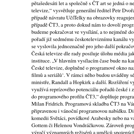
pětašedesáti let a společně s ČT art se jedná o
televize,“ vysvětluje generální ředitel Petr Dvo
případě návratu UčíTelky na obrazovky reagujem
případě ČT3, a proto dokud nám to dovolí prog
budeme pokračovat ve vysílání, a to nejméně d
pořadí již sedmému českoteleviznímu kanálu vyj
se vyslovila jednoznačně pro jeho další pokra
Česká televize dle rady posiluje úlohu média 
instituce. „V hlavním vysílacím čase bude na ka
České televize, doplněné o programové okno na
filmů a seriálů‘. V rámci něho budou uváděny sér
ministře, Randall a Hopkirk a další. Rozšíření v
využívá reprízového potenciálu pořadů české i 
do programového profilu ČT3,“ doplňuje progra
Milan Fridrich. Programová skladba ČT3 na V
připravenou i vánoční programovou nabídku. Di
komedii Světáci, povídkové Arabesky nebo na v
Gottem či Helenou Vondráčkovou. Zároveň prog
výročí významných režisérů a umělců spojených 