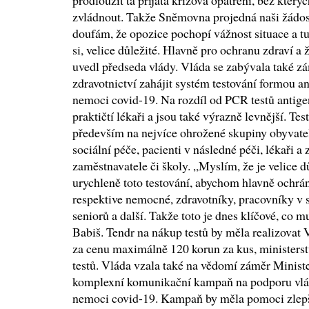
prodloužit ta přijatá krizová opatření, bez kte
zvládnout. Takže Sněmovna projedná naši žádost
doufám, že opozice pochopí vážnost situace a tu
si, velice důležité. Hlavně pro ochranu zdraví a
uvedl předseda vlády. Vláda se zabývala také 
zdravotnictví zahájit systém testování formou an
nemoci covid-19. Na rozdíl od PCR testů antige
praktičtí lékaři a jsou také výrazně levnější. Tes
především na nejvíce ohrožené skupiny obyvatel,
sociální péče, pacienti v následné péči, lékaři a 
zaměstnavatele či školy. „Myslím, že je velice d
urychleně toto testování, abychom hlavně ochrán
respektive nemocné, zdravotníky, pracovníky v 
seniorů a další. Takže toto je dnes klíčové, co 
Babiš. Tendr na nákup testů by měla realizovat
za cenu maximálně 120 korun za kus, ministerst
testů. Vláda vzala také na vědomí záměr Ministe
komplexní komunikační kampaň na podporu vládn
nemoci covid-19. Kampaň by měla pomoci zlepši