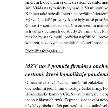
směrem k občanům či omezit šíření dezinformac
šíří. Vláda na tyto účely vyhradila 50 milionů k
Kabinet také schválil návrh na rozšíření dota
Výzva 2 o další provozy, které byly nově posti
činnosti v souvislosti s dalším omezením maloo
schválila s účinností od středy 28. října. O refu
měsíce by si tak mohli požádat například i prov
koberců, sázkových kanceláří či někteří prodejci 
Prohlížet fotogalerii »
MZV nově pomůže firmám s obcho
cestami, které komplikuje pandem
Omezené cestování za zahraničními zakázkami 
obchodními jednáními ohrožuje české firmy. Po
Hospodářské komory ČR, Svazu průmyslu a dop
jedno z hlavních rizik. Zejména sjednávání nov
návštěvy obchodních partnerů jsou aktuálně v