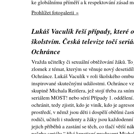
ke globálnímu příměří a k respektování zásad m
Prohlížet fotogalerii »
Lukáš Vaculík řeší případy, které o
školstvím. Česká televize točí seriá
Ochránce
Vražda učitelky či sexuální obtěžování žáků. To 
zlomek z témat, kterým se věnuje nový desetidíl
Ochránce. Lukáš Vaculík v roli školského ombu
inspirované skutečnými událostmi. Ochránce vz
skupině Michala Reitlera, jež stojí třeba za sn
seriálem MOST! nebo sérií Případy 1. oddělení.
ochránit, tedy zjistit, kdo je viník, kdo je agreso
prostředí, v němž jsou děti i dospělí oběťmi čast
rodiči, učiteli i studenty a žáky jsou každoden
jejich příběhů a zastání se těch, co tlačí větší ná
našeho seriálu,“ říká kreativní producent Michal