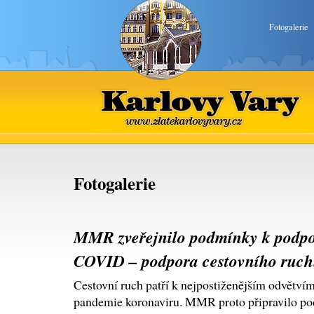
Fotogalerie
Karlovy Vary
www.zlatekarlovyvary.cz
Fotogalerie
MMR zveřejnilo podmínky k podp
COVID – podpora cestovního ruc
Cestovní ruch patří k nejpostiženějším odvětví
pandemie koronaviru. MMR proto připravilo po