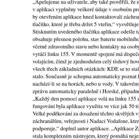
„Apelujeme na uživatele, aby také prověřili, že 
v aplikaci vyplněny veškeré údaje v osobním prof
by otevřením aplikace hned kontaktovali záchra
tlačítko, které je třeba držet 5 vteřin,“ vysvětlu
Stisknutím uvedeného tlačítka aplikace odešle t
obsahuje přesnou polohu, stav baterie mobilního
včetně zdravotního stavu nebo kontakty na osob
vytáčí linku 155. V momentě spojení má dispeč
volajícím, čímž je zjednodušen celý tísňový ho
všech třech základních otázkách: KDE se to sta
stalo. Současně je schopna automaticky poznat lo
nachází-li se na horách, nebo u vody. V takové
zprávu automaticky paralelně i Horské, případn
„Každý den pomocí aplikace volá na linku 155 
fungování byla aplikace využita ve více jak 50 t
Velké poděkování za dosažení těchto skvělých v
záchranářům, veřejnosti i Nadaci Vodafone, kte
podporuje,“ doplnil autor aplikace. „Aplikace 
stala komplexním nástrojem, který pomáhá nejen 