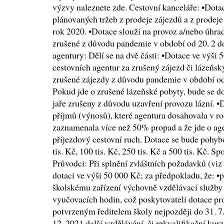
výzvy naleznete zde. Cestovní kanceláře: •Dotac
plánovaných tržeb z prodeje zájezdů a z prodeje
rok 2020. •Dotace slouží na provoz a/nebo úhra
zrušené z důvodu pandemie v období od 20. 2 do
agentury: Dělí se na dvě části: •Dotace ve výši 
cestovních agentur za zrušený zájezd či lázeňsk
zrušené zájezdy z důvodu pandemie v období od 
Pokud jde o zrušené lázeňské pobyty, bude se dot
jaře zrušeny z důvodu uzavření provozu lázní. •
příjmů (výnosů), které agentura dosahovala v r
zaznamenala více než 50% propad a že jde o agent
příjezdový cestovní ruch. Dotace se bude pohy
tis. Kč, 100 tis. Kč, 250 tis. Kč a 500 tis. Kč. 
Průvodci: Při splnění zvláštních požadavků (vi
dotaci ve výši 50 000 Kč; za předpokladu, že: •
školskému zařízení výchovně vzdělávací služby
vyučovacích hodin, což poskytovateli dotace p
potvrzeným ředitelem školy nejpozději do 31. 7.
12. 2021 další vzdělávání, či rekvalifikační k