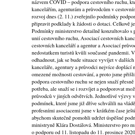
názvem COVID – podpora cestovního ruchu, kt
kancelářím, agenturám a průvodcům v cestovním
rozvoj dnes (2. 11.) zveřejnilo podmínky podpo
připravit podklady k žádosti o dotaci. Celkově j
Podmínky ministerstvo detailně konzultovalo s 
unií cestovního ruchu, Asociací cestovních kan
cestovních kanceláří a agentur a Asociací průvo
nedostatkem turistů kvůli současné pandemii. V 
odhadnout, jak se bude situace vyvíjet v dalších
kanceláře, agentury a průvodci nejvíce doplácí n
omezené možnosti cestování, a proto jsme přišl
podpora cestovního ruchu se nejen snaží přesně z
potřeba, ale snaží se i rozvíjet a podporovat m
průvodců v jiných odvětvích. Jednotlivé výzvy 
podmínek, které jsme již dříve schválili na vlá
profesními asociacemi jsme v krátkém čase ješt
abychom skutečně pomohli udržet úspěšné podn
ministryně Klára Dostálová. Ministerstvo pro mí
o podporu od 11. listopadu do 11. prosince 2020