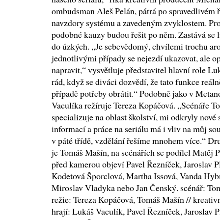
ombudsman Aleš Pelán, pátrá po spravedlivém ře
navzdory systému a zavedeným zvyklostem. Prošl
podobné kauzy budou řešit po něm. Zastává se lid
do úzkých. „Je sebevědomý, chvílemi trochu ar
jednotlivými případy se nejezdí ukazovat, ale 
napravit,“ vysvětluje představitel hlavní role 
rád, když se diváci dozvědí, že tato funkce reáln
případě potřeby obrátit.“ Podobně jako v Metan
Vaculíka režíruje Tereza Kopáčová. „Scénáře To
specializuje na oblast školství, mi odkryly nov
informací a práce na seriálu má i vliv na můj so
v páté třídě, vzdělání řešíme mnohem více.“ Dr
je Tomáš Mašín, na scénářích se podílel Matěj 
před kamerou objeví Pavel Řezníček, Jaroslav P
Kodetová Šporclová, Martha Issová, Vanda Hybn
Miroslav Vladyka nebo Jan Čenský. scénář: Tom
režie: Tereza Kopáčová, Tomáš Mašín // kreativn
hrají: Lukáš Vaculík, Pavel Řezníček, Jaroslav P