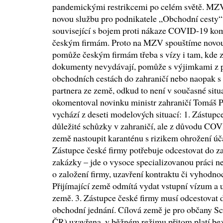
pandemickými restrikcemi po celém světě. MZV p
novou službu pro podnikatele „Obchodní cesty“
související s bojem proti nákaze COVID-19 komp
českým firmám. Proto na MZV spouštíme novou 
pomůže českým firmám třeba s vízy i tam, kde 
dokumenty nevydávají, pomůže s výjimkami z p
obchodních cestách do zahraničí nebo naopak s
partnera ze země, odkud to není v současné sit
okomentoval novinku ministr zahraničí Tomáš 
vychází z deseti modelových situací: 1. Zástupc
důležité schůzky v zahraničí, ale z důvodu CO
země nastoupit karanténu s rizikem ohrožení úč
Zástupce české firmy potřebuje odcestovat do za
zakázky – jde o vysoce specializovanou práci ne
o založení firmy, uzavření kontraktu či vyhodno
Přijímající země odmítá vydat vstupní vízum a 
země. 3. Zástupce české firmy musí odcestovat d
obchodní jednání. Cílová země je pro občany Sc
ČR) uzavřena, v běžném režimu přitom platí bez