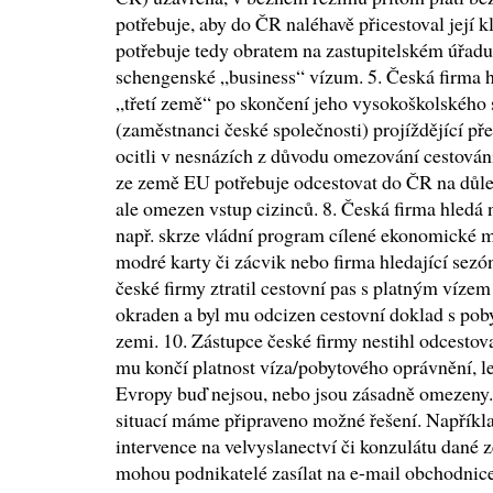
potřebuje, aby do ČR naléhavě přicestoval její kl
potřebuje tedy obratem na zastupitelském úřad
schengenské „business“ vízum. 5. Česká firma h
„třetí země“ po skončení jeho vysokoškolského s
(zaměstnanci české společnosti) projíždějící p
ocitli v nesnázích z důvodu omezování cestování
ze země EU potřebuje odcestovat do ČR na důle
ale omezen vstup cizinců. 8. Česká firma hledá
např. skrze vládní program cílené ekonomické m
modré karty či zácvik nebo firma hledající sezó
české firmy ztratil cestovní pas s platným vízem
okraden a byl mu odcizen cestovní doklad s p
zemi. 10. Zástupce české firmy nestihl odcestov
mu končí platnost víza/pobytového oprávnění, l
Evropy buď nejsou, nebo jsou zásadně omezeny
situací máme připraveno možné řešení. Napříkl
intervence na velvyslanectví či konzulátu dané
mohou podnikatelé zasílat na e-mail obchodni