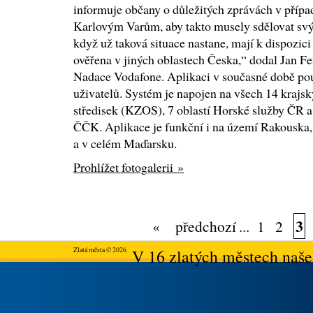
informuje občany o důležitých zprávách v přípa
Karlovým Varům, aby takto musely sdělovat sv
když už taková situace nastane, mají k dispozici e
ověřena v jiných oblastech Česka,“ dodal Jan 
Nadace Vodafone. Aplikaci v současné době použí
uživatelů. Systém je napojen na všech 14 krajs
středisek (KZOS), 7 oblastí Horské služby ČR a
ČČK. Aplikace je funkční i na území Rakouska,
a v celém Maďarsku.
Prohlížet fotogalerii »
3
«
předchozí
...
1
2
Zlatá města © 2026
V 16 zlatých městech našeh