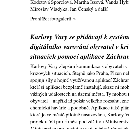
Kodetová Šporclová, Martha Issová, Vanda Hybn
Miroslav Vladyka, Jan Čenský a další
Prohlížet fotogalerii »
Karlovy Vary se přidávají k systém
digitálního varování obyvatel v kr
situacích pomocí aplikace Záchra
Karlovy Vary zlepšují komunikaci s obyvateli v
krizových situacích. Stejně jako Praha, Plzeň n
spojují síly s hojně využívanou aplikací Záchra
kteří si aplikaci bezplatně instalují, skrze ni m
vážných událostech na území města. Ty mohou 
obyvatel – například požár velkého rozsahu, zne
chemická havárie a podobně. Aplikace také plánu
která je ve městě pilotně nasazována, Karlovy V
projektu 5G pro 5 měst pod záštitou Ministerst
Ministerstva pro místní rozvoj, v jehož rámci ak