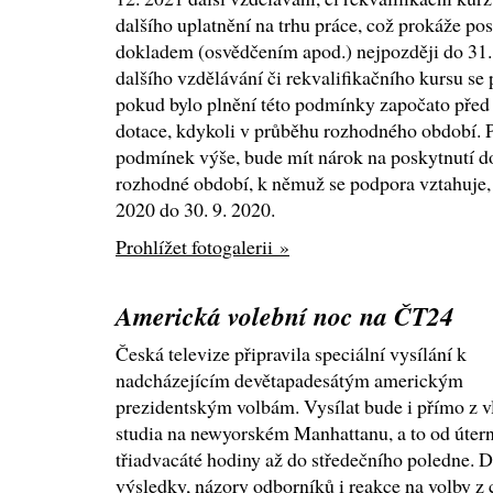
dalšího uplatnění na trhu práce, což prokáže po
dokladem (osvědčením apod.) nejpozději do 31.
dalšího vzdělávání či rekvalifikačního kursu se 
pokud bylo plnění této podmínky započato před
dotace, kdykoli v průběhu rozhodného období. 
podmínek výše, bude mít nárok na poskytnutí do
rozhodné období, k němuž se podpora vztahuje, 
2020 do 30. 9. 2020.
Prohlížet fotogalerii »
Americká volební noc na ČT24
Česká televize připravila speciální vysílání k
nadcházejícím devětapadesátým americkým
prezidentským volbám. Vysílat bude i přímo z v
studia na newyorském Manhattanu, a to od útern
třiadvacáté hodiny až do středečního poledne.
výsledky, názory odborníků i reakce na volby z