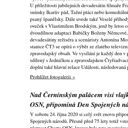
U příležitosti jubilejních devadesátin filmaře F
snímky Ikarův pád, Tažní ptáci nebo komediální
psaný španělsky. Dále uvede také Veselé příhod
oveček s Vlastimilem Brodským, jenž by letos osl
dvoudílnou adaptaci Babičky Boženy Němcové, 
devadesátiny režiséra a scenáristy Antonína M
stanice ČT3 se opírá o výběr ze zlatého televizn
zpravodajský obsah. Ve vysílání je každý den v
sdílený s Jedničkou a zpravodajskou Čtyřiadvací
doplní také hlavní relace Události, následovaná
Prohlížet fotogalerii »
Nad Černínským palácem visí vlaj
OSN, připomíná Den Spojených n
V sobotu 24. října 2020 si celý svět znovu při
Spojených národů. Přesně před 75 lety totiž vsto
platnost Charta OSN, kterou byla tato mezinárod