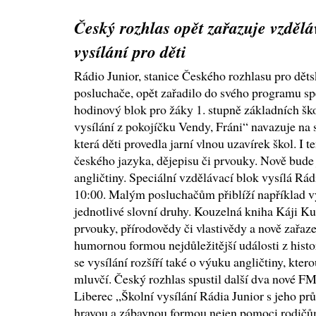
Český rozhlas opět zařazuje vzdělá
vysílání pro děti
Rádio Junior, stanice Českého rozhlasu pro dět
posluchače, opět zařadilo do svého programu sp
hodinový blok pro žáky 1. stupně základních šk
vysílání z pokojíčku Vendy, Fráni“ navazuje na 
která děti provedla jarní vlnou uzavírek škol. I 
českého jazyka, dějepisu či prvouky. Nově bude
angličtiny. Speciální vzdělávací blok vysílá Rá
10:00. Malým posluchačům přiblíží například 
jednotlivé slovní druhy. Kouzelná kniha Káji Ku
prvouky, přírodovědy či vlastivědy a nově zařaz
humornou formou nejdůležitější události z hist
se vysílání rozšíří také o výuku angličtiny, kte
mluvčí. Český rozhlas spustil další dva nové FM
Liberec „Školní vysílání Rádia Junior s jeho p
hravou a zábavnou formou nejen pomoci rodičů