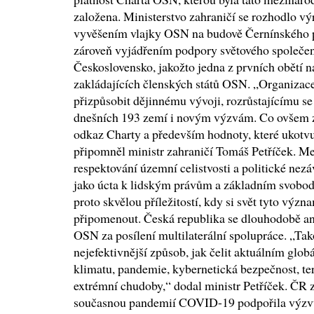
založena. Ministerstvo zahraničí se rozhodlo 
vyvěšením vlajky OSN na budově Černínského p
zároveň vyjádřením podpory světového společe
Československo, jakožto jedna z prvních obětí n
zakládajících členských států OSN. „Organizace
přizpůsobit dějinnému vývoji, rozrůstajícímu se
dnešních 193 zemí i novým výzvám. Co ovšem z
odkaz Charty a především hodnoty, které ukotv
připomněl ministr zahraničí Tomáš Petříček. Mez
respektování územní celistvosti a politické nezáv
jako úcta k lidským právům a základním svobo
proto skvělou příležitostí, kdy si svět tyto vý
připomenout. Česká republika se dlouhodobě an
OSN za posílení multilaterální spolupráce. „Ta
nejefektivnější způsob, jak čelit aktuálním gl
klimatu, pandemie, kybernetická bezpečnost, t
extrémní chudoby,“ dodal ministr Petříček. ČR z
současnou pandemií COVID-19 podpořila výzv