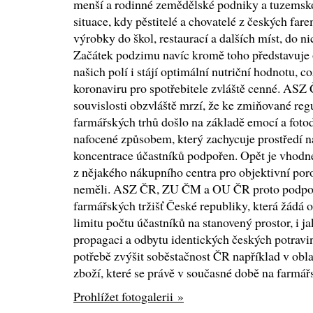
menší a rodinné zemědělské podniky a tuzemsko
situace, kdy pěstitelé a chovatelé z českých far
výrobky do škol, restaurací a dalších míst, do n
Začátek podzimu navíc kromě toho představuje 
našich polí i stájí optimální nutriční hodnotu, c
koronaviru pro spotřebitele zvláště cenné. AS
souvislosti obzvláště mrzí, že ke zmiňované reg
farmářských trhů došlo na základě emocí a fot
nafocené způsobem, který zachycuje prostředí na
koncentrace účastníků podpořen. Opět je vhodn
z nějakého nákupního centra pro objektivní poro
neměli. ASZ ČR, ZU ČM a OU ČR proto podporu
farmářských tržišť České republiky, která žádá
limitu počtu účastníků na stanovený prostor, i j
propagaci a odbytu identických českých potravin
potřebě zvýšit soběstačnost ČR například v oblas
zboží, které se právě v současné době na farmář
Prohlížet fotogalerii »