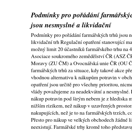
Podmínky pro pořádání farmářský
jsou nesmyslné a likvidační
Podmínky pro pořádání farmářských trhů jsou 
likvidační trh Regulační opatření stanovující m
možný limit 20 účastníků farmářského trhu na 4
Asociace soukromého zemědělství ČR (ASZ ČR)
Moravy (ZU ČM) a Ovocnářská unie ČR (OU ČR)
farmářských trhů za situace, kdy takové akce př
vhodnou alternativu k nákupům potravin v obch
opatření jsou určitě pro všechny prioritou, nic
vlády považujeme za neadekvátní a nesmyslné. I
nákup potravin pod širým nebem je z hlediska 
nižším rizikem, než nákup v uzavřených prostor
nakupujících, než je to na farmářských trzích, 
Přesto pro nákup ve velkých obchodech žádné l
neexistují. Farmářské trhy kromě toho představuj