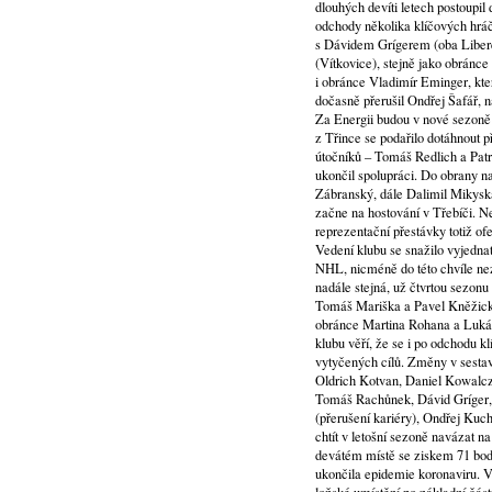
dlouhých devíti letech postoupi
odchody několika klíčových hráč
s Dávidem Grígerem (oba Libere
(Vítkovice), stejně jako obránc
i obránce Vladimír Eminger, kt
dočasně přerušil Ondřej Šafář, n
Za Energii budou v nové sezoně 
z Třince se podařilo dotáhnout p
útočníků – Tomáš Redlich a Pat
ukončil spolupráci. Do obrany na
Zábranský, dále Dalimil Mikyska
začne na hostování v Třebíči. N
reprezentační přestávky totiž of
Vedení klubu se snažilo vyjedna
NHL, nicméně do této chvíle nez
nadále stejná, už čtvrtou sezonu
Tomáš Mariška a Pavel Kněžický
obránce Martina Rohana a Lukáš
klubu věří, že se i po odchodu 
vytyčených cílů. Změny v sesta
Oldrich Kotvan, Daniel Kowalcz
Tomáš Rachůnek, Dávid Gríger, 
(přerušení kariéry), Ondřej K
chtít v letošní sezoně navázat n
devátém místě se ziskem 71 bodů
ukončila epidemie koronaviru. 