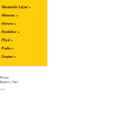
Mariánské Lázně »
Olomouc »
Ostrava »
Pardubice »
Plzeň »
Praha »
Znojmo »
Počasí
Karlovy Vary
očasí