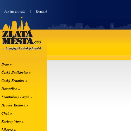
|
Jak inzerovat?
|
Kontakt
Zlatá města
... to nejlepší z
českých měst
Brno »
České Budějovice »
Český Krumlov »
Domažlice »
Františkovy Lázně »
Hradec Králové »
Cheb »
Karlovy Vary »
Liberec »