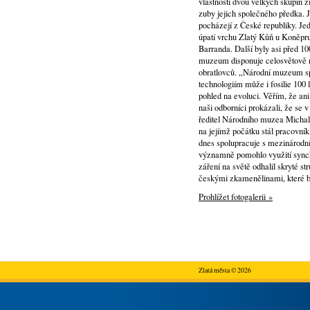
vlastnosti dvou velkých skupin ži
zuby jejich společného předka. 
pocházejí z České republiky. Je
úpatí vrchu Zlatý Kůň u Koněpru
Barranda. Další byly asi před 1
muzeum disponuje celosvětově ne
obratlovců. „Národní muzeum s
technologiím může i fosilie 100
pohled na evoluci. Věřím, že ani
naši odborníci prokázali, že se v
ředitel Národního muzea Michal
na jejímž počátku stál pracovní
dnes spolupracuje s mezinárodn
významně pomohlo využití synch
záření na světě odhalil skryté s
českými zkamenělinami, které b
Prohlížet fotogalerii »
Zlatá města © 2026