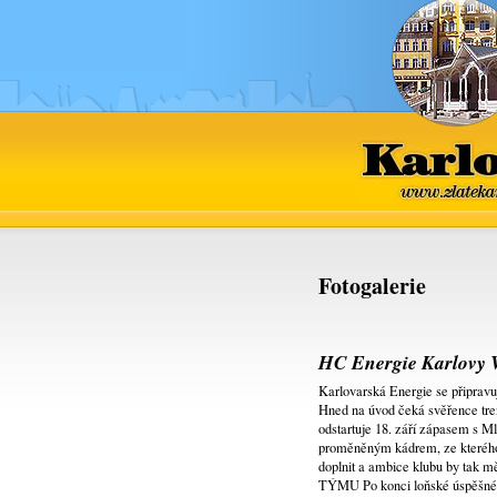
Kar
www.zlat
Fotogalerie
HC Energie Karlovy 
Karlovarská Energie se připravu
Hned na úvod čeká svěřence tren
odstartuje 18. září zápasem s Ml
proměněným kádrem, ze kterého 
doplnit a ambice klubu by tak m
TÝMU Po konci loňské úspěšné s