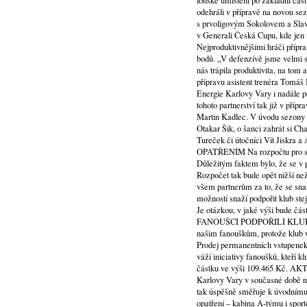
loňské umístění po základní čá
odehráli v přípravě na novou sez
s prvoligovým Sokolovem a Slavií
v Generali Česká Cupu, kde jen 
Nejproduktivnějšími hráči přípra
bodů. „V defenzívě jsme velmi s
nás trápila produktivita, na tom 
přípravu asistent trenéra 
Energie Karlovy Vary i nadále 
tohoto partnerství tak již v pří
Martin Kadlec. V úvodu sezony 
Otakar Šik, o šanci zahrát si Ch
Tureček či útočníci Vít J
OPATŘENÍM Na rozpočtu pro sezo
Důležitým faktem bylo, že se v 
Rozpočet tak bude opět nižší ne
všem partnerům za to, že se snaž
možností snaží podpořit klub st
Je otázkou, v jaké výši bude čás
FANOUŠCI PODPOŘILI KLUB
našim fanouškům, protože klub v
Prodej permanentních vstupenek 
váží iniciativy fanoušků, kteří 
částku ve výši 109.465 Kč
Karlovy Vary v současné době 
tak úspěšně směřuje k úvodnímu 
opatření – kabina A-týmu i sport