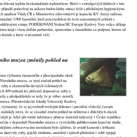
 tělesná teplota bezkontaktním teploměrem. Hráči v extraligových klubech v tuto
 v případě podezření na nákazu budou kluby situaci řešit s příslušnými hygienickými
ch opatření Vlády ČR a Ministerstva zdravotnictví je kapacita KV Areny snížena,
imálně 3.000 fanoušků, kteří jsou rozděleni do šesti samostatných sektorů s
a oddělenými vstupy. PODĚKOVÁNÍ Vedení HC Energie Karlovy Vary velice děkuje
ému kraji i všem dalším partnerům, sponzorům a fanouškům za podporu, kterou od
dostalo a které si nesmírně váží.
ního muzea změnily pohled na
ému výzkumu zkamenělin z jihozápadního okolí
ek Národního muzea, se nyní změnil pohled na
li zuby u zkamenělin dávných čelistnatých
ých 409 milionů let, přičemž doposud se zuby u
ašly a předpokládalo se tedy, že je vůbec neměli.
uzea, Přírodovědecké fakulty Univerzity Karlovy
k významný, že se jej rozhodl uveřejnit dokonce i prestižní vědecký časopis
n málokdy stává, že se zásadně změní pohled na některou z důležitých otázek
čnější je, když převratné informace přinese materiál nalezený v České republice.
apočala v depozitáři Národního muzea a vyvrcholila publikováním konečné studie,
rnějšími zobrazovacími metodami bylo zjištěno, že uvnitř kamenů s lebkami
se ukrývaly zuby, jejichž struktura, umístění i způsob přirůstání v sobě spojují