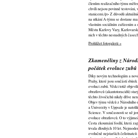
členům realizačního týmu měřena
chvíli nejsou povinně testováni,
stanicemi./p> Z důvodů aktuální
na utkání A-týmu se dostane max
vlastním sociálním zařízením 
Městu Karlovy Vary, Karlovarsk
nich v těchto nesnadných časech 
Prohlížet fotogalerii »
Zkameněliny z Národ
počátek evoluce zubů
Díky novým technologiím a nov
Prahy, které jsou součástí sbír
evoluci zubů. Vědci totiž objevi
obratlovců (akantotoracidů) star
těchto živočichů nikdy dříve nen
Objev týmu vědců z Národního m
a Univerzity v Uppsale je natoli
Science. V současnosti se už je
evoluce obratlovců. O to výjime
Cesta zkoumání fosílií, která z
trvala dlouhých 10 let. Nejmode
evolučně nejstarších čelistnatců 