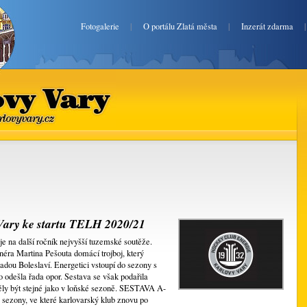
Fotogalerie
|
O portálu Zlatá města
|
Inzerát zdarma
lovy Vary
ekarlovyvary.cz
Vary ke startu TELH 2020/21
je na další ročník nejvyšší tuzemské soutěže.
éra Martina Pešouta domácí trojboj, který
adou Boleslaví. Energetici vstoupí do sezony s
odešla řada opor. Sestava se však podařila
ěly být stejné jako v loňské sezoně. SESTAVA A-
ezony, ve které karlovarský klub znovu po