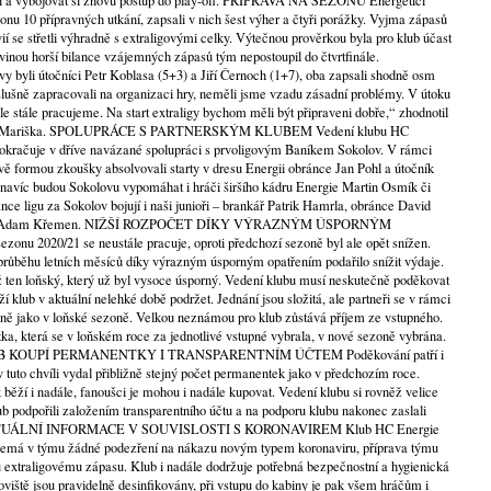
sti a vybojovat si znovu postup do play-off. PŘÍPRAVA NA SEZONU Energetici
onu 10 přípravných utkání, zapsali v nich šest výher a čtyři porážky. Vyjma zápasů
 se střetli výhradně s extraligovými celky. Výtečnou prověrkou byla pro klub účast
vinou horší bilance vzájemných zápasů tým nepostoupil do čtvrtfinále.
vy byli útočníci Petr Koblasa (5+3) a Jiří Černoch (1+7), oba zapsali shodně osm
lušně zapracovali na organizaci hry, neměli jsme vzadu zásadní problémy. V útoku
ale stále pracujeme. Na start extraligy bychom měli být připraveni dobře,“ zhodnotil
Tomáš Mariška. SPOLUPRÁCE S PARTNERSKÝM KLUBEM Vedení klubu HC
pokračuje v dříve navázané spolupráci s prvoligovým Baníkem Sokolov. V rámci
pravě formou zkoušky absolvovali starty v dresu Energii obránce Jan Pohl a útočník
navíc budou Sokolovu vypomáhat i hráči širšího kádru Energie Martin Osmík či
ance ligu za Sokolov bojují i naši junioři – brankář Patrik Hamrla, obránce David
iskra a Adam Křemen. NIŽŠÍ ROZPOČET DÍKY VÝRAZNÝM ÚSPORNÝM
nu 2020/21 se neustále pracuje, oproti předchozí sezoně byl ale opět snížen.
průběhu letních měsíců díky výrazným úsporným opatřením podařilo snížit výdaje.
ž ten loňský, který už byl vysoce úsporný. Vedení klubu musí neskutečně poděkovat
í klub v aktuální nelehké době podržet. Jednání jsou složitá, ale partneři se v rámci
ejně jako v loňské sezoně. Velkou neznámou pro klub zůstává příjem ze vstupného.
tka, která se v loňském roce za jednotlivé vstupné vybrala, v nové sezoně vybrána.
 KOUPÍ PERMANENTKY I TRANSPARENTNÍM ÚČTEM Poděkování patří i
 tuto chvíli vydal přibližně stejný počet permanentek jako v předchozím roce.
běží i nadále, fanoušci je mohou i nadále kupovat. Vedení klubu si rovněž velice
klub podpořili založením transparentního účtu a na podporu klubu nakonec zaslali
. AKTUÁLNÍ INFORMACE V SOUVISLOSTI S KORONAVIREM Klub HC Energie
nemá v týmu žádné podezření na nákazu novým typem koronaviru, příprava týmu
extraligovému zápasu. Klub i nadále dodržuje potřebná bezpečnostní a hygienická
oviště jsou pravidelně desinfikovány, při vstupu do kabiny je pak všem hráčům i