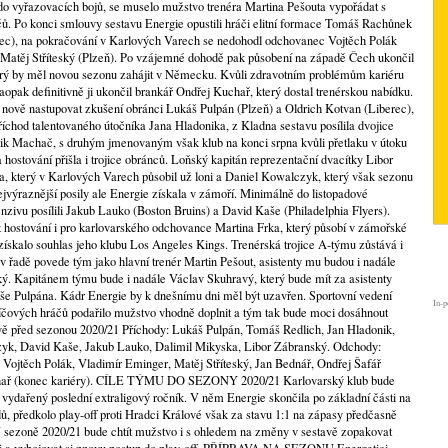
l do vyřazovacích bojů, se muselo mužstvo trenéra Martina Pešouta vypořádat s
ů. Po konci smlouvy sestavu Energie opustili hráči elitní formace Tomáš Rachůnek
c), na pokračování v Karlových Varech se nedohodl odchovanec Vojtěch Polák
e Matěj Stříteský (Plzeň). Po vzájemné dohodě pak působení na západě Čech ukončil
erý by měl novou sezonu zahájit v Německu. Kvůli zdravotním problémům kariéru
aopak definitivně ji ukončil brankář Ondřej Kuchař, který dostal trenérskou nabídku.
nově nastupovat zkušení obránci Lukáš Pulpán (Plzeň) a Oldrich Kotvan (Liberec),
říchod talentovaného útočníka Jana Hladonika, z Kladna sestavu posílila dvojice
rik Machač, s druhým jmenovaným však klub na konci srpna kvůli přetlaku v útoku
 hostování přišla i trojice obránců. Loňský kapitán reprezentační dvacítky Libor
, který v Karlových Varech působil už loni a Daniel Kowalczyk, který však sezonu
ejvýraznější posily ale Energie získala v zámoří. Minimálně do listopadové
enzivu posílili Jakub Lauko (Boston Bruins) a David Kaše (Philadelphia Flyers).
t hostování i pro karlovarského odchovance Martina Frka, který působí v zámořské
ískalo souhlas jeho klubu Los Angeles Kings. Trenérská trojice A-týmu zůstává i
 v řadě povede tým jako hlavní trenér Martin Pešout, asistenty mu budou i nadále
. Kapitánem týmu bude i nadále Václav Skuhravý, který bude mít za asistenty
e Pulpána. Kádr Energie by k dnešnímu dni měl být uzavřen. Sportovní vedení
In-p
klíčových hráčů podařilo mužstvo vhodně doplnit a tým tak bude moci dosáhnout
vě před sezonou 2020/21 Příchody: Lukáš Pulpán, Tomáš Redlich, Jan Hladonik,
yk, David Kaše, Jakub Lauko, Dalimil Mikyska, Libor Zábranský. Odchody:
Vojtěch Polák, Vladimír Eminger, Matěj Stříteský, Jan Bednář, Ondřej Šafář
uchař (konec kariéry). CÍLE TÝMU DO SEZONY 2020/21 Karlovarský klub bude
a vydařený poslední extraligový ročník. V něm Energie skončila po základní části na
, předkolo play-off proti Hradci Králové však za stavu 1:1 na zápasy předčasně
V sezoně 2020/21 bude chtít mužstvo i s ohledem na změny v sestavě zopakovat