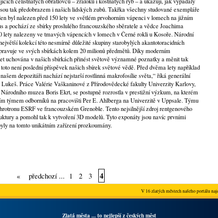
jících čelistnatých obratlovců – žraloků i kostnatých ryb – a ukazují, jak vypadaly
Jsou tak předobrazem i našich lidských zubů. Takřka všechny studované exempláře
den byl nalezen před 150 lety ve světlém prvohorním vápenci v lomech na jižním
s a pochází ze sbírky proslulého francouzského sběratele a vědce Joachima
00 lety nalezeny ve tmavých vápencích v lomech v Černé rokli u Kosoře. Národní
jvětší kolekcí této nesmírně důležité skupiny starobylých akantotoracidních
pravuje ve svých sbírkách kolem 20 milionů předmětů. Díky moderním
 let uchována v našich sbírkách přinést světově významné poznatky a měnit tak
 toto není poslední příspěvek našich sbírek světové vědě. Před dvěma lety například
 našem depozitáři nachází nejstarší rostlinná makrofosílie světa,“ říká generální
 Lukeš. Práce Valérie Vaškaninové z Přírodovědecké fakulty Univerzity Karlovy,
k Národního muzea Boris Ekrt, se postupně rozrostla v prestižní výzkum, na kterém
ím týmem odborníků na pracovišti Per E. Ahlberga na Univerzitě v Uppsale. Týmu
rotronu ESRF ve francouzském Grenoble. Tento nejsilnější zdroj rentgenového
truktury a pomohl tak k vytvoření 3D modelů. Tyto exponáty jsou navíc prvními
yly na tomto unikátním zařízení prozkoumány.
4
«
předchozí
...
1
2
3
V 16 zlatých městech našeho portálu najd
Zlatá města ... to nejlepší z českých měst