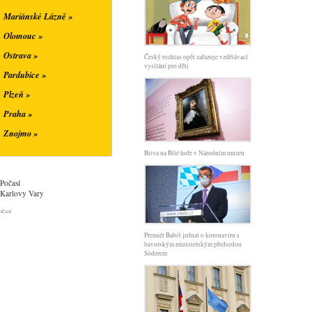
Mariánské Lázně »
Olomouc »
Ostrava »
Český rozhlas opět zařazuje vzdělávací
vysílání pro děti
Pardubice »
Plzeň »
Praha »
Znojmo »
Bitva na Bílé hoře v Národním muzeu
Počasí
Karlovy Vary
očasí
Premiér Babiš jednal o koronaviru s
bavorským ministerským předsedou
Söderem