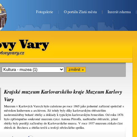
Fotogalerie
|
O portálu Zlatá města
|
Inzerát zdarma
lovy Vary
ekarlovyvary.cz
i:
Krajské muzeum Karlovarského kraje Muzeum Karlovy
Vary
Muzeum v Karlových Varech bylo založeno po roce 1865 jako jednotné zařízení společně s
městskou knihovnou a archivem. Již tehdy byly díky karlovarským sběratelům
nashromážděny bohaté sbírky a doklady k typickým karlovarským řemeslům. Od roku 1876
bylo zpřístupněno soukromé muzeum rytce Antona Pitroffa, nadšeného sběratele, jehož
sbírky byly později začleněny do Karlovarského muzea. V roce 1937 muzeum získalo část
sbírek dr. Bechera a sbírku terčů a trofejí střeleckého spolku.