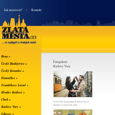
|
Jak inzerovat?
|
Kontakt
Zlatá města
... to nejlepší z
českých měst
Brno »
Fotogalerie
České Budějovice »
Karlovy Vary
Český Krumlov »
Domažlice »
Františkovy Lázně »
Hradec Králové »
Cheb »
Cestování nesezdaných párů je nově
možné i z vízových zemí
Karlovy Vary »
Liberec »