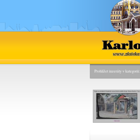
Kar
www.zlat
Prohlížet inzeráty v kategori