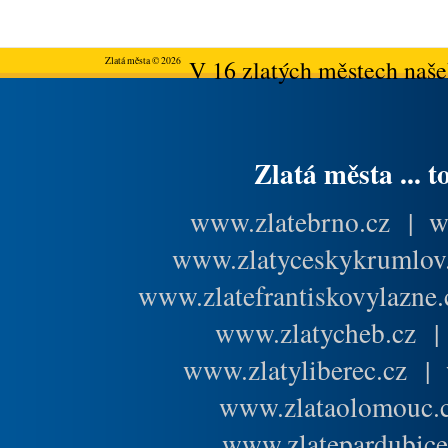
Zlatá města © 2026
V 16 zlatých městech našeh
Zlatá města ... t
www.zlatebrno.cz
|
w
www.zlatyceskykrumlov
www.zlatefrantiskovylazne.
www.zlatycheb.cz
www.zlatyliberec.cz
|
www.zlataolomouc.
www.zlatepardubice