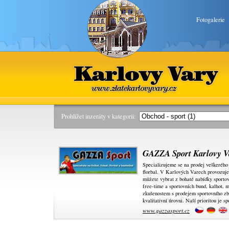
Fotogalerie
Karlovy Vary
www.zlatekarlovyvary.cz
Prohlížet inzeráty v kategorii:
GAZZA Sport Karlovy V
Specializujeme se na prodej veškerého v
florbal. V Karlových Varech provozuje
můžete vybrat z bohaté nabídky sportov
free-time a sportovních bund, kalhot, 
zkušenostem s prodejem sportovního zb
kvalitativní úrovni. Naší prioritou je s
www.gazzasport.cz